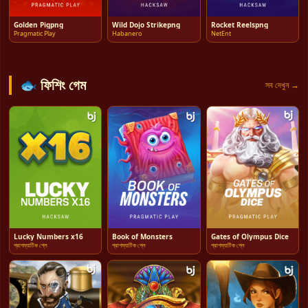
Golden Pigpng
Wild Dojo Strikepng
Rocket Reelspng
Pragmatic Play
Habanero
NetEnt
🐟 ফিশিং গেম
সব দেখুন →
Lucky Numbers x16
Book of Monsters
Gates of Olympus Dice
প্রাগম্যাটিক প্লে
প্রাগম্যাটিক প্লে
প্রাগম্যাটিক প্লে