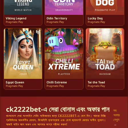
Viking Legend
Odin Territory
Lucky Dog
Pragmatic Play
Pragmatic Play
Pragmatic Play
Egypt Queen
Chilli Extreme
Tai the Toad
Pragmatic Play
Pragmatic Play
Pragmatic Play
ck2222bet-এ সেরা বোনাস এবং অফার পান
সব
অফার
বাংলাদেশে সেরা অনলাইন গেমিং অভিজ্ঞতার জন্য CK2222BET-এ যোগ দিন। আমরা দিচ্ছি
দেখুন
প্রতিদিনের আকর্ষণীয় বোনাস, ভিআইপি ক্যাশব্যাক এবং মেগা জ্যাকপট জেতার অসীম সুযোগ।
→
আজই সাইন আপ করুন এবং আপনার ভাগ্য পরীক্ষা করুন!