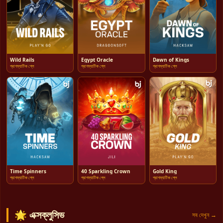
Wild Rails
Egypt Oracle
Dawn of Kings
প্রাগম্যাটিক প্লে
প্রাগম্যাটিক প্লে
প্রাগম্যাটিক প্লে
Time Spinners
40 Sparkling Crown
Gold King
প্রাগম্যাটিক প্লে
প্রাগম্যাটিক প্লে
প্রাগম্যাটিক প্লে
🌟 এক্সক্লুসিভ
সব দেখুন →