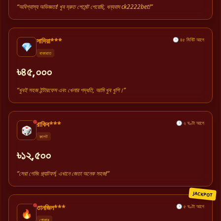
“অবিশ্বাস্য অভিজ্ঞতা! খুব দ্রুত পেমেন্ট পেয়েছি, ধন্যবাদ ck2222bet!”
সাদিয়া***
🕒 ৪৫ মিনিট আগে
💎
বাকারাত
৳৪৫,০০০
“খুবই সহজ ইন্টারফেস এবং খেলার পদ্ধতি, আমি খুব খুশি।”
রাকিব***
🕒 ২ ঘণ্টা আগে
🎲
রুলেট
৳১২,৫০০
“সেরা গেমিং প্ল্যাটফর্ম, এখানে জেতা অনেক সহজ!”
JACKPOT
তানজিল***
🕒 ৫ ঘণ্টা আগে
🔥
পোকার