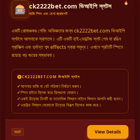
🔥
ck2222bet.com ভিআইপি স্লটস
🎰
লাকি স্পিন এবং মেগা জ্যাকপট
একটি রোমাঞ্চকর গেমিং অভিজ্ঞতার জন্য ck2222bet.com ভিআইপি
স্লটসে আপনাকে স্বাগতম। এটি একটি হাই-ভোল্টেজ স্লট গেম যা রঙিন
গ্রাফিক্স এবং দুর্দান্ত শব্দ effects দ্বারা সমৃদ্ধ। এখানে প্রতিটি স্পিনে
রয়েছে বড় জয়ের সম্ভাবনা।
CK2222BET.COM ভিআইপি স্লটস
আপনার বাজি বা বেট পরিমাণ নির্ধারণ করুন।
স্পিন বাটনে ক্লিক করে রিলগুলো ঘোরান।
একই চিহ্নের তিনটি বা ততোধিক সিম্বল লাইনে মিললে আপনি জয়ী হবেন।
ওয়াইল্ড সিম্বল যেকোনো চিহ্নের বিকল্প হিসেবে কাজ করে।
View Details
HOT