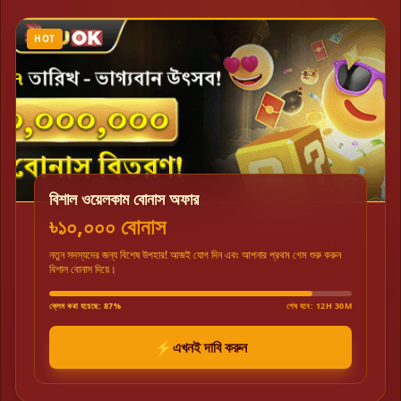
HOT
বিশাল ওয়েলকাম বোনাস অফার
৳১০,০০০ বোনাস
নতুন সদস্যদের জন্য বিশেষ উপহার! আজই যোগ দিন এবং আপনার প্রথম গেম শুরু করুন
বিশাল বোনাস দিয়ে।
ক্লেম করা হয়েছে: 87%
শেষ হবে: 12H 30M
⚡
এখনই দাবি করুন