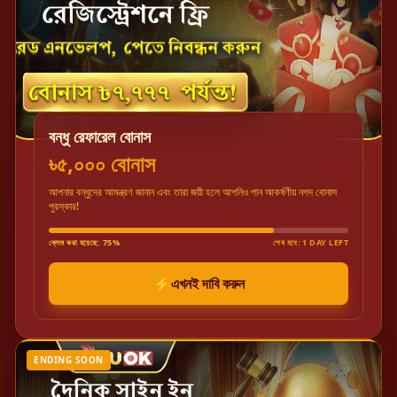
বন্ধু রেফারেল বোনাস
৳৫,০০০ বোনাস
আপনার বন্ধুদের আমন্ত্রণ জানান এবং তারা জয়ী হলে আপনিও পান আকর্ষণীয় নগদ বোনাস
পুরস্কার!
ক্লেম করা হয়েছে: 75%
শেষ হবে: 1 DAY LEFT
⚡
এখনই দাবি করুন
ENDING SOON