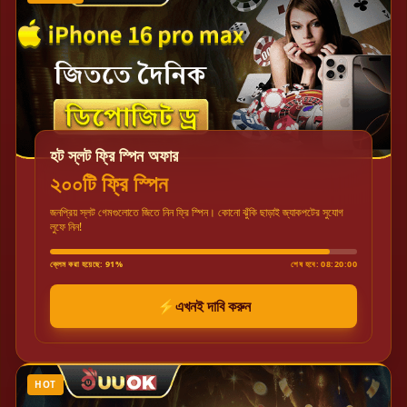
হট স্লট ফ্রি স্পিন অফার
২০০টি ফ্রি স্পিন
জনপ্রিয় স্লট গেমগুলোতে জিতে নিন ফ্রি স্পিন। কোনো ঝুঁকি ছাড়াই জ্যাকপটের সুযোগ
লুফে নিন!
ক্লেম করা হয়েছে: 91%
শেষ হবে: 08:20:00
⚡
এখনই দাবি করুন
HOT