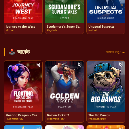
Journey to the West
Scudamore's Super Stakes
Unusual Suspects
PG Soft
Playtech
NetEnt
🕹️ আর্কেড
সবগুলো দেখুন →
Floating Dragon – Year of the Snake
Golden Ticket 2
The Big Dawgs
Pragmatic Play
Pragmatic Play
Pragmatic Play