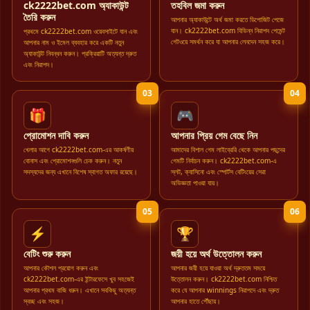
ck2222bet.com অ্যাকাউন্ট
তহবিল জমা করুন
তৈরি করুন
আপনার অ্যাকাউন্টে অর্থ জমা করতে ডিপোজিট পেজে
যান। ck2222bet.com বিভিন্ন নিরাপদ পেমেন্ট
প্রথমে ck2222bet.com ওয়েবসাইটে যান এবং
গেটওয়ে সমর্থন করে যা আপনার লেনদেন সহজ করে।
আপনার নাম ও ইমেল ব্যবহার করে একটি নতুন
অ্যাকাউন্ট নিবন্ধন করুন। প্রক্রিয়াটি অত্যন্ত দ্রুত
এবং নিরাপদ।
03
04
🎁
🎮
প্রোমোশন দাবি করুন
আপনার প্রিয় গেম বেছে নিন
খেলার আগে ck2222bet.com-এর আকর্ষণীয়
আমাদের বিশাল গেম লাইব্রেরি থেকে আপনার পছন্দের
বোনাস এবং প্রোমোশনগুলি চেক করুন। নতুন
গেমটি নির্বাচন করুন। ck2222bet.com-এ
সদস্যদের জন্য এখানে বিশেষ স্বাগত অফার রয়েছে।
স্লট, ক্যাসিনো এবং স্পোর্টস বেটিংয়ের সেরা
অভিজ্ঞতা পাওয়া যায়।
05
06
⚡
🏆
বেটিং শুরু করুন
জয়ী হয়ে অর্থ উত্তোলন করুন
আপনার কৌশল প্রয়োগ করুন এবং
আপনার জয়ী হয়ে যাওয়া অর্থ দ্রুততম সময়ে
ck2222bet.com-এর ইন্টারফেসে খুব সহজেই
উত্তোলন করুন। ck2222bet.com নিশ্চিত
আপনার প্রথম বাজি ধরুন। এখানে সবকিছু অত্যন্ত
করে যে আপনার winnings নিরাপদে এবং দ্রুত
স্বচ্ছ এবং সহজ।
আপনার হাতে পৌঁছায়।