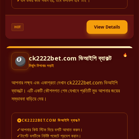
যদি উভয় কার্ড সমান হয়, তবে ফলাফল হবে 'টাই'।
View Details
HOT
🔥
ck2222bet.com ভিআইপি ব্যাকল্ট
🎱
নির্ভুল নিশানার লড়াই
আপনার লক্ষ্য এবং একাগ্রতা দেখান ck2222bet.com ভিআইপি
ব্যাকল্টে। এটি একটি কৌশলগত গেম যেখানে প্রতিটি মুভ আপনার জয়ের
সম্ভাবনা বাড়িয়ে দেয়।
CK2222BET.COM ভিআইপি ব্যাকল্ট
আপনার কিউ স্টিক দিয়ে বলটি আঘাত করুন।
টার্গেট বলটিকে নির্দিষ্ট পকেটে প্রবেশ করান।