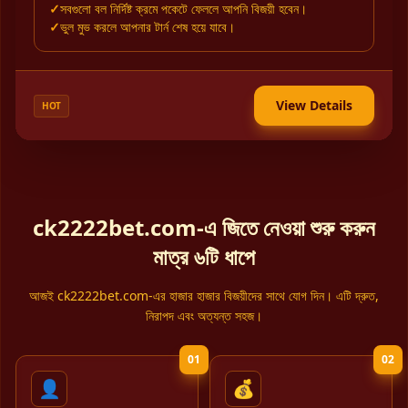
সবগুলো বল নির্দিষ্ট ক্রমে পকেটে ফেললে আপনি বিজয়ী হবেন।
ভুল মুভ করলে আপনার টার্ন শেষ হয়ে যাবে।
View Details
HOT
ck2222bet.com-এ জিতে নেওয়া শুরু করুন
মাত্র ৬টি ধাপে
আজই ck2222bet.com-এর হাজার হাজার বিজয়ীদের সাথে যোগ দিন। এটি দ্রুত,
নিরাপদ এবং অত্যন্ত সহজ।
01
02
👤
💰