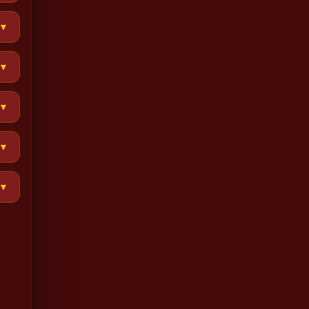
▼
▼
▼
▼
▼