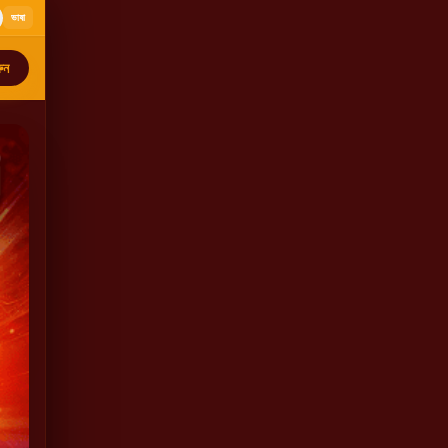
ভাষা
ুন