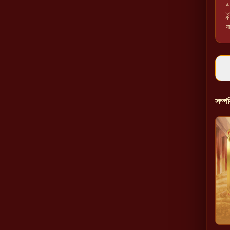
এ
ই
য
সম্পর