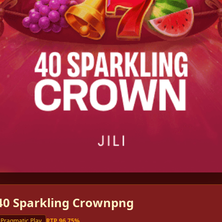
▶
40 Sparkling Crownpng
Pragmatic Play
RTP 96.75%