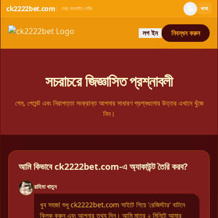
ck2222bet.com
সেরা অনলাইন গেমিং
ভাষা
লগ ইন
নিবন্ধন করুন
সচরাচরে জিজ্ঞাসিত প্রশ্নাবলী
গেম, পেমেন্ট এবং নিরাপত্তা সংক্রান্ত আপনার সাধারণ প্রশ্নগুলোর উত্তর এখানে খুঁজে
নিন।
আমি কিভাবে ck2222bet.com-এ অ্যাকাউন্ট তৈরি করব?
রাহিমা খাতুন
খুব সহজ! শুধু ck2222bet.com সাইটে গিয়ে 'রেজিস্টার' বাটনে
ক্লিক করুন এবং আপনার তথ্য দিন। আমি মাত্র ২ মিনিটে আমার