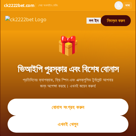
ck2222bet.com
সেরা অনলাইন গেমিং
ভাষা
লগ ইন
নিবন্ধন করুন
🎁
ভিআইপি পুরস্কার এবং বিশেষ বোনাস
প্রতিদিনের ক্যাশব্যাক, ফ্রি স্পিন এবং এক্সক্লুসিভ টুর্নামেন্ট আপনার
জন্য অপেক্ষা করছে। এখনই জয়েন করুন!
বোনাস সংগ্রহ করুন
এখনই খেলুন