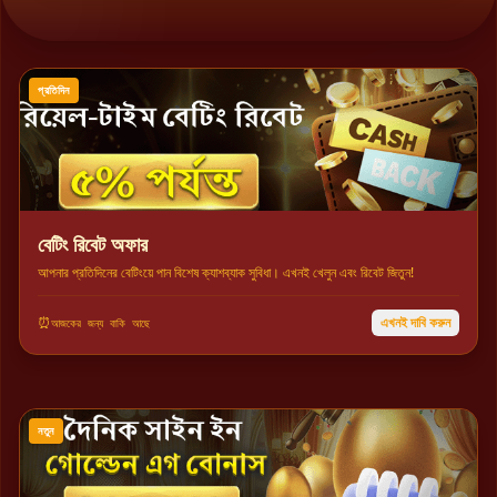
প্রতিদিন
বেটিং রিবেট অফার
আপনার প্রতিদিনের বেটিংয়ে পান বিশেষ ক্যাশব্যাক সুবিধা। এখনই খেলুন এবং রিবেট জিতুন!
এখনই দাবি করুন
⏰
আজকের জন্য বাকি আছে
নতুন