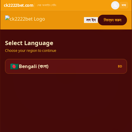
ck2222bet.com
সেরা অনলাইন গেমিং
ভাষা
লগ ইন
নিবন্ধন করুন
Select Language
Choose your region to continue
🇧🇩
Bengali (বাংলা)
BD