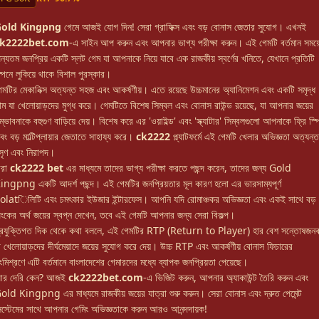
old Kingpng
গেমে আজই যোগ দিন! সেরা গ্রাফিক্স এবং বড় বোনাস জেতার সুযোগ। এখনই
ck2222bet.com
-এ সাইন আপ করুন এবং আপনার ভাগ্য পরীক্ষা করুন। এই গেমটি বর্তমান সময়
ন্যতম জনপ্রিয় একটি স্লট গেম যা আপনাকে নিয়ে যাবে এক রাজকীয় স্বর্ণের খনিতে, যেখানে প্রতিটি
্পিনে লুকিয়ে থাকে বিশাল পুরস্কার।
েমটির মেকানিক্স অত্যন্ত সহজ এবং আকর্ষণীয়। এতে রয়েছে উচ্চমানের অ্যানিমেশন এবং একটি সমৃদ্ধ
িম যা খেলোয়াড়দের মুগ্ধ করে। গেমটিতে বিশেষ সিম্বল এবং বোনাস রাউন্ড রয়েছে, যা আপনার জয়ের
ম্ভাবনাকে বহুগুণ বাড়িয়ে দেয়। বিশেষ করে এর 'ওয়াইল্ড' এবং 'স্ক্যাটার' সিম্বলগুলো আপনাকে ফ্রি স্প
বং বড় মাল্টিপ্লায়ার জেতাতে সাহায্য করে।
ck2222
প্ল্যাটফর্মে এই গেমটি খেলার অভিজ্ঞতা অত্যন্ত
সৃণ এবং নিরাপদ।
ারা
ck2222 bet
এর মাধ্যমে তাদের ভাগ্য পরীক্ষা করতে পছন্দ করেন, তাদের জন্য Gold
ingpng একটি আদর্শ পছন্দ। এই গেমটির জনপ্রিয়তার মূল কারণ হলো এর ভারসাম্যপূর্ণ
olatিলিটি এবং চমৎকার ইউজার ইন্টারফেস। আপনি যদি রোমাঞ্চকর অভিজ্ঞতা এবং একই সাথে বড়
ংকের অর্থ জয়ের স্বপ্ন দেখেন, তবে এই গেমটি আপনার জন্য সেরা বিকল্প।
্রযুক্তিগত দিক থেকে কথা বললে, এই গেমটির RTP (Return to Player) হার বেশ সন্তোষজন
া খেলোয়াড়দের দীর্ঘমেয়াদে জয়ের সুযোগ করে দেয়। উচ্চ RTP এবং আকর্ষণীয় বোনাস ফিচারের
ংমিশ্রণে এটি বর্তমানে বাংলাদেশের গেমারদের মধ্যে ব্যাপক জনপ্রিয়তা পেয়েছে।
র দেরি কেন? আজই
ck2222bet.com
-এ ভিজিট করুন, আপনার অ্যাকাউন্ট তৈরি করুন এবং
old Kingpng এর মাধ্যমে রাজকীয় জয়ের যাত্রা শুরু করুন। সেরা বোনাস এবং দ্রুত পেমেন্ট
িস্টেমের সাথে আপনার গেমিং অভিজ্ঞতাকে করুন আরও আনন্দদায়ক!