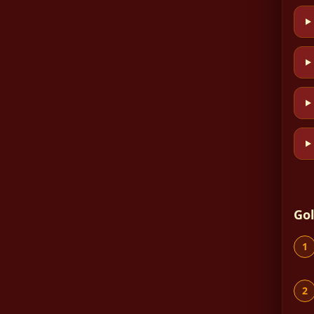
Gol
1
2