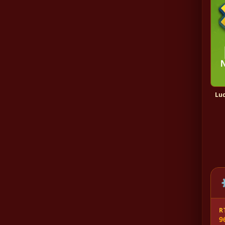
Lu
R
9