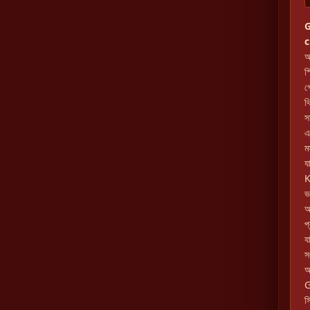
G
অ
স
গ
থ
স
এ
ম
য
K
ভ
অ
প
য
স
আ
G
স