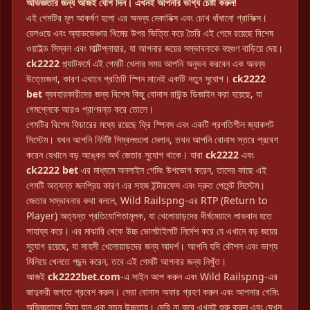
অভিজ্ঞতার জন্য আজই যোগ দিন। এখনই আপনার ভাগ্য চেষ্টা করুন!
এই গেমটির মূল আকর্ষণ হলো এর অনন্য মেকানিক্স এবং চোখ ধাঁধানো গ্রাফিক্স।
রেলওয়ে এবং অ্যাডভেঞ্চার থিমের উপর ভিত্তি করে তৈরি এই গেমে রয়েছে বিশেষ
ওয়াইল্ড সিম্বল এবং মাল্টিপ্লায়ার, যা আপনার জয়ের সম্ভাবনাকে বহুগুণ বাড়িয়ে দেয়।
ck2222
প্ল্যাটফর্মে এই গেমটি খেলার সময় আপনি অনুভব করবেন এক অনন্য
উত্তেজনা, কারণ এখানে প্রতিটি স্পিন মানেই একটি নতুন সুযোগ।
ck2222
bet
ব্যবহারকারীদের জন্য বিশেষ কিছু বোনাস রাউন্ড ডিজাইন করা হয়েছে, যা
গেমপ্লেকে আরও প্রাণবন্ত করে তোলে।
গেমটির বিশেষ ফিচারের মধ্যে রয়েছে ফ্রি স্পিনস এবং একটি প্রগতিশীল জ্যাকপট
সিস্টেম। যখন আপনি নির্দিষ্ট সিম্বলগুলো মেলান, তখন আপনি বোনাস স্তরে প্রবেশ
করেন যেখানে বড় অঙ্কের অর্থ জেতার সুযোগ থাকে। যারা
ck2222
এবং
ck2222 bet
এর মাধ্যমে অনলাইন গেমিং উপভোগ করেন, তাদের কাছে এই
গেমটি অত্যন্ত জনপ্রিয় কারণ এর সহজ ইন্টারফেস এবং দ্রুত পেমেন্ট সিস্টেম।
জেতার সম্ভাবনার কথা বললে, Wild Railspng-এর RTP (Return to
Player) অত্যন্ত প্রতিযোগিতামূলক, যা খেলোয়াড়দের দীর্ঘমেয়াদে লাভবান হতে
সাহায্য করে। এর মাঝারি থেকে উচ্চ ভোলটাইলটি নির্দেশ করে যে এখানে বড় জয়ের
সুযোগ রয়েছে, যা সাহসী খেলোয়াড়দের জন্য আদর্শ। আপনি যদি কৌশল এবং ভাগ্য
মিলিয়ে খেলতে পছন্দ করেন, তবে এই গেমটি আপনার জন্য নিখুঁত।
আজই
ck2222bet.com
-এ সাইন আপ করুন এবং Wild Railspng-এর
জাদুকরী জগতে প্রবেশ করুন। সেরা বোনাস অফার গ্রহণ করুন এবং আপনার গেমিং
অভিজ্ঞতাকে নিয়ে যান এক নতুন উচ্চতায়। দেরি না করে এখনই শুরু করুন এবং দেখুন