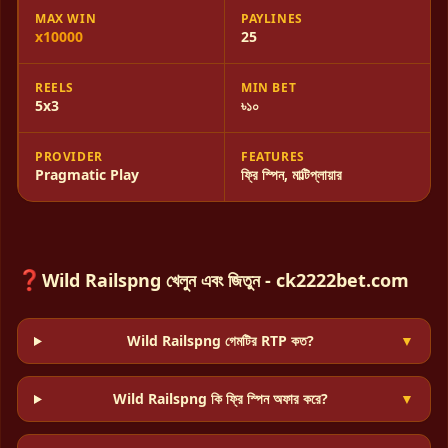
MAX WIN
PAYLINES
x10000
25
REELS
MIN BET
5x3
৳১০
PROVIDER
FEATURES
Pragmatic Play
ফ্রি স্পিন, মাল্টিপ্লায়ার
❓
Wild Railspng খেলুন এবং জিতুন - ck2222bet.com
Wild Railspng গেমটির RTP কত?
▼
Wild Railspng কি ফ্রি স্পিন অফার করে?
▼