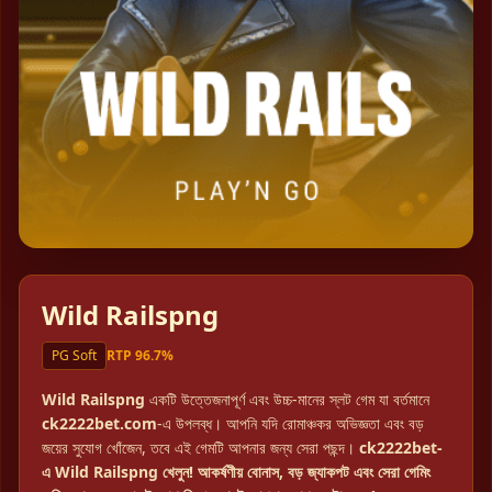
▶
Wild Railspng
PG Soft
RTP 96.7%
Wild Railspng
একটি উত্তেজনাপূর্ণ এবং উচ্চ-মানের স্লট গেম যা বর্তমানে
ck2222bet.com
-এ উপলব্ধ। আপনি যদি রোমাঞ্চকর অভিজ্ঞতা এবং বড়
জয়ের সুযোগ খোঁজেন, তবে এই গেমটি আপনার জন্য সেরা পছন্দ।
ck2222bet-
এ Wild Railspng খেলুন! আকর্ষণীয় বোনাস, বড় জ্যাকপট এবং সেরা গেমিং