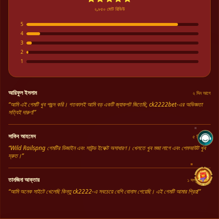
২,৮৫০ মোট রিভিউ
5
4
3
2
1
আরিফুল ইসলাম
২ দিন আগে
“আমি এই গেমটি খুব পছন্দ করি। গতকালই আমি বড় একটি জ্যাকপট জিতেছি, ck2222bet-এর অভিজ্ঞতা
সত্যিই দারুণ!”
সাকিব আহমেদ
৫ দিন আগে
“Wild Railspng গেমটির ডিজাইন এবং সাউন্ড ইফেক্ট অসাধারণ। খেলতে খুব মজা লাগে এবং পেমআউট খুব
দ্রুত।”
তানজিনা আক্তার
১ সপ্তাহ আগে
“আমি অনেক সাইটে খেলেছি কিন্তু ck2222-এ সবচেয়ে বেশি বোনাস পেয়েছি। এই গেমটি আমার প্রিয়!”