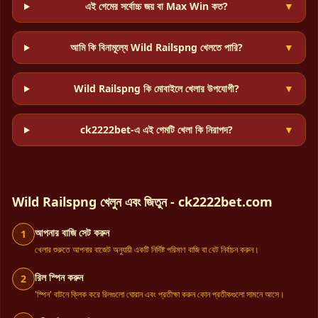
এই গেমের সর্বোচ্চ জয় বা Max Win কত?
▼
আমি কি বিনামূল্যে Wild Railspng খেলতে পারি?
▼
Wild Railspng কি মোবাইলে খেলার উপযোগী?
▼
ck2222bet-এ এই গেমটি খেলা কি নিরাপদ?
▼
Wild Railspng খেলুন এবং জিতুন - ck2222bet.com
আপনার বাজি সেট করুন
1
খেলার শুরুতে আপনার বাজেট অনুযায়ী একটি নির্দিষ্ট পরিমাণ বাজি বা বেট নির্বাচন করুন।
রিল স্পিন করুন
2
'স্পিন' বাটনে ক্লিক করে রিলগুলো ঘোরান এবং প্রতীক্ষা করুন কোন প্রতীকগুলো সামনে আসে।