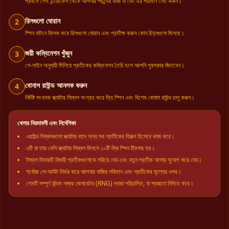
প্রথমে গেম ইন্টারফেস থেকে আপনার পছন্দের বাজি বা বেট এর পরিমাণ সেট করুন।
রিলগুলো ঘোরান
2
স্পিন বাটনে ক্লিক করে রিলগুলো ঘোরান এবং প্রতীক্ষ করুন কোন চিহ্নগুলো মিলছে।
জয়ী কম্বিনেশন খুঁজুন
3
পে-লাইন অনুযায়ী মিলিয়ে প্রতীকের কম্বিনেশন তৈরি হলে আপনি পুরস্কার জিতবেন।
বোনাস রাউন্ড আনলক করুন
4
নির্দিষ্ট সংখ্যক স্ক্যাটার সিম্বল সংগ্রহ করে ফ্রি স্পিন এবং বিশেষ বোনাস রাউন্ড চালু করুন।
খেলার নিয়মাবলী এবং নির্দেশিকা
ওয়াইল্ড সিম্বলগুলো স্ক্যাটার বাদে অন্য সব প্রতীকের বিকল্প হিসেবে কাজ করে।
৩টি বা তার বেশি স্ক্যাটার সিম্বল মিললে ১০টি ফ্রি স্পিন ট্রিগার হয়।
টাম্বল ফিচারটি বিজয়ী প্রতীকগুলোকে সরিয়ে দেয় এবং নতুন প্রতীক আসার সুযোগ করে দেয়।
সর্বোচ্চ পে-আউট নির্ভর করে আপনার বাজির পরিমাণ এবং প্রতীকের মূল্যের ওপর।
গেমটি সম্পূর্ণ র্যান্ডম নম্বর জেনারেটর (RNG) দ্বারা পরিচালিত, যা স্বচ্ছতা নিশ্চিত করে।