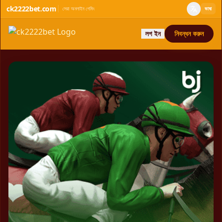
ck2222bet.com
সেরা অনলাইন গেমিং
ভাষা
লগ ইন
নিবন্ধন করুন