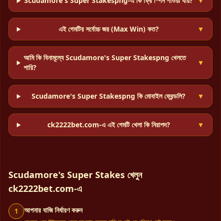
Scudamore's Super Stakespng-এ কি ফ্রি স্পিন পাওয়া যায়?
▼
এই গেমটির সর্বোচ্চ জয় (Max Win) কত?
▼
আমি কি বিনামূল্যে Scudamore's Super Stakespng খেলতে
▼
পারি?
Scudamore's Super Stakespng কি মোবাইল ফ্রেন্ডলি?
▼
ck2222bet.com-এ এই গেমটি খেলা কি নিরাপদ?
▼
Scudamore's Super Stakes খেলুন
ck2222bet.com-এ
আপনার বাজি নির্ধারণ করুন
1