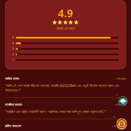
4.9
খেলোয়াড়দের রেটিং
⭐⭐⭐⭐⭐
2845 মোট রিভিউ
5
4
3
2
1
আরিফ হাসান
২ দিন আগে
“আমি এই গেমে আমার জীবনের সেরা জয় পেয়েছি! ck2222bet-এর পেমেন্ট সিস্টেম অত্যন্ত দ্রুত এবং
নির্ভরযোগ্য।”
তানজিলা রহমান
৫ দিন আগে
“গ্রাফিক্স এবং সাউন্ড কোয়ালিটি দারুণ। প্রতিবার খেলার সময় আমি খুব রোমাঞ্চ অনুভব করি।”
রাকিব আহমেদ
১ সপ্তাহ আগে