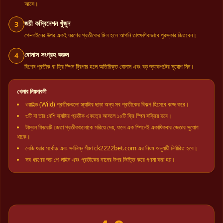
আসে।
জয়ী কম্বিনেশন খুঁজুন
3
পে-লাইনের উপর একই ধরণের প্রতীকের মিল হলে আপনি তাৎক্ষণিকভাবে পুরস্কার জিতবেন।
বোনাস সংগ্রহ করুন
4
বিশেষ প্রতীক বা ফ্রি স্পিন ট্রিগার হলে অতিরিক্ত বোনাস এবং বড় জ্যাকপটের সুযোগ নিন।
খেলার নিয়মাবলী
ওয়াইল্ড (Wild) প্রতীকগুলো স্ক্যাটার ছাড়া অন্য সব প্রতীকের বিকল্প হিসেবে কাজ করে।
৩টি বা তার বেশি স্ক্যাটার প্রতীক একত্রে আসলে ১০টি ফ্রি স্পিন সক্রিয় হবে।
টাম্বল ফিচারটি জেতা প্রতীকগুলোকে সরিয়ে দেয়, ফলে এক স্পিনেই একাধিকবার জেতার সুযোগ
থাকে।
বেজি ধরার সর্বোচ্চ এবং সর্বনিম্ন সীমা ck2222bet.com এর নিয়ম অনুযায়ী নির্ধারিত হবে।
সব ধরণের জয় পে-লাইন এবং প্রতীকের মানের উপর ভিত্তি করে গণনা করা হয়।
গেমের রেটিং এবং রিভিউ