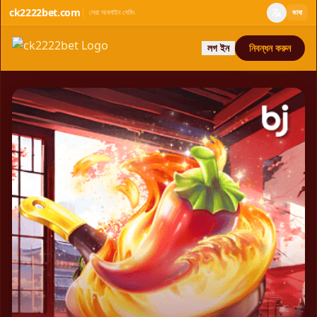
ck2222bet.com
সেরা অনলাইন গেমিং
ভাষা
লগ ইন
নিবন্ধন করুন