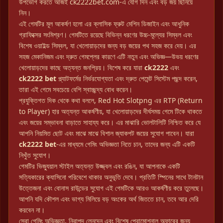
উপভোগ করতে আজই ck2222bet.com-এ যোগ দিন এবং বড় জয় ছিনিয়ে
নিন।
এই গেমটির মূল আকর্ষণ হলো এর ক্লাসিক ফ্রুট মেশিন ডিজাইন এবং আধুনিক
গ্রাফিক্সের সংমিশ্রণ। গেমটিতে রয়েছে বিভিন্ন ধরণের উচ্চ-মূল্যের সিম্বল এবং
বিশেষ ওয়াইল্ড সিম্বল, যা খেলোয়াড়দের জন্য বড় জয়ের পথ সহজ করে দেয়। এর
সহজ মেকানিজম এবং দ্রুত গেমপ্লের কারণে এটি নতুন এবং অভিজ্ঞ—উভয় ধরণের
খেলোয়াড়দের কাছে অত্যন্ত জনপ্রিয়। বিশেষ করে যারা
ck2222
এবং
ck2222 bet
প্ল্যাটফর্মের নির্ভরযোগ্যতা এবং দ্রুত পেমেন্ট সিস্টেম পছন্দ করেন,
তারা এই গেমে সবচেয়ে বেশি স্বাচ্ছন্দ্য বোধ করেন।
প্রযুক্তিগত দিক থেকে কথা বললে, Red Hot Slotpng এর RTP (Return
to Player) হার অত্যন্ত আকর্ষণীয়, যা খেলোয়াড়দের দীর্ঘসময় গেমে টিকে থাকতে
এবং জয়ের সম্ভাবনা বাড়াতে সাহায্য করে। এর মাঝারি ভোলটালিটি নিশ্চিত করে যে
আপনি নিয়মিত ছোট এবং মাঝে মাঝে বিশাল জ্যাকপট জয়ের সুযোগ পাবেন। যারা
ck2222 bet
-এর মাধ্যমে গেমিং অভিজ্ঞতা নিতে চান, তাদের জন্য এটি একটি
নিখুঁত সুযোগ।
গেমটির ভিজ্যুয়াল স্টাইল অত্যন্ত উজ্জ্বল এবং রঙিন, যা আপনাকে একটি
সত্যিকারের ক্যাসিনো পরিবেশে থাকার অনুভূতি দেবে। প্রতিটি স্পিনের সাথে টানটান
উত্তেজনা এবং বোনাস রাউন্ডের সুযোগ এই গেমটিকে আরও আকর্ষণীয় করে তুলেছে।
আপনি যদি কৌশল এবং ভাগ্য মিলিয়ে বড় অংকের অর্থ জিততে চান, তবে আর দেরি
করবেন না।
সেরা গেমিং অভিজ্ঞতা, নিরাপদ লেনদেন এবং বিশেষ প্রোমোশনাল অফারের জন্য