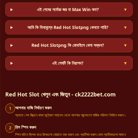
এই গেমের সর্বোচ্চ জয় বা Max Win কত?
▼
আমি কি বিনামূল্যে Red Hot Slotpng খেলতে পারি?
▼
Red Hot Slotpng কি মোবাইলে খেলা সম্ভব?
▼
এই গেমটি কি নিরাপদ?
▼
Red Hot Slot খেলুন এবং জিতুন - ck2222bet.com
আপনার বাজি নির্ধারণ করুন
1
প্রথমে গেম স্ক্রিনে থাকা কন্ট্রোল প্যানেল থেকে আপনার পছন্দমতো বাজির পরিমাণ নির্বাচন করুন।
রিল স্পিন করুন
2
স্পিন বাটনে ক্লিক করে রিলগুলো ঘোরাতে শুরু করুন এবং প্রতীক্ষা করুন কোন প্রতীকগুলো সামনে