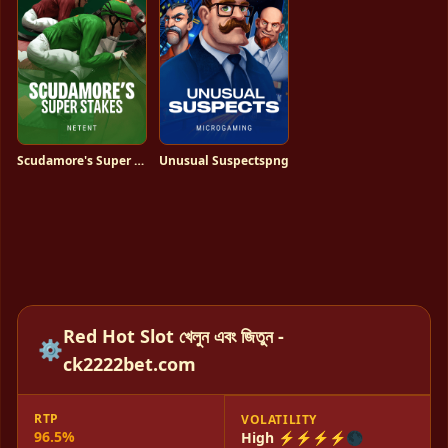
Scudamore's Super Stakespng
Unusual Suspectspng
Red Hot Slot খেলুন এবং জিতুন -
⚙️
ck2222bet.com
RTP
VOLATILITY
96.5%
High ⚡⚡⚡⚡🌑