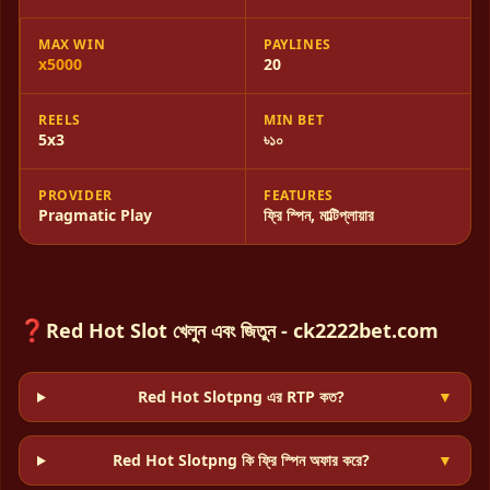
MAX WIN
PAYLINES
x5000
20
REELS
MIN BET
5x3
৳১০
PROVIDER
FEATURES
Pragmatic Play
ফ্রি স্পিন, মাল্টিপ্লায়ার
❓
Red Hot Slot খেলুন এবং জিতুন - ck2222bet.com
Red Hot Slotpng এর RTP কত?
▼
Red Hot Slotpng কি ফ্রি স্পিন অফার করে?
▼