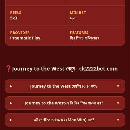
REELS
MIN BET
5x3
৳১০
PROVIDER
FEATURES
Pragmatic Play
ফ্রি স্পিন, মাল্টিপ্লায়ার
❓
Journey to the West খেলুন - ck2222bet.com
Journey to the West গেমটির RTP কত?
▼
Journey to the West-এ কি ফ্রি স্পিন পাওয়া যায়?
▼
এই গেমটিতে সর্বোচ্চ জয় (Max Win) কত?
▼