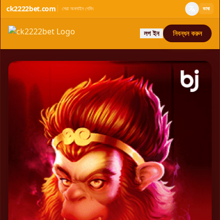
ck2222bet.com
সেরা অনলাইন গেমিং
ভাষা
লগ ইন
নিবন্ধন করুন