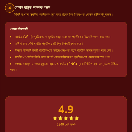
বোনাস রাউন্ড আনলক করুন
4
নির্দিষ্ট সংখ্যক স্ক্যাটার প্রতীক সংগ্রহ করে বিশেষ ফ্রি স্পিন এবং বোনাস রাউন্ড চালু করুন।
গেমের নিয়মাবলী
ওয়াইল্ড (Wild) প্রতীকগুলো স্ক্যাটার ছাড়া অন্য সব প্রতীকের বিকল্প হিসেবে কাজ করে।
৩টি বা তার বেশি স্ক্যাটার প্রতীক ১০টি ফ্রি স্পিন ট্রিগার করে।
টাম্বল ফিচারটি বিজয়ী প্রতীকগুলো সরিয়ে দেয় এবং নতুন প্রতীক আসার সুযোগ করে দেয়।
সর্বোচ্চ পে-আউট নির্ভর করে আপনি কোন কম্বিনেশনে প্রতীকগুলো মেলাচ্ছেন তার ওপর।
গেমের সমস্ত ফলাফল র‍্যান্ডম নম্বর জেনারেটর (RNG) দ্বারা নির্ধারিত হয়, যা স্বচ্ছতা নিশ্চিত
করে।
4.9
গেম রেটিং এবং রিভিউ
⭐⭐⭐⭐⭐
2840 মোট রিভিউ