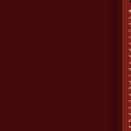
W
এ
প
c
এ
এ
ব
আ
এ
ম
খ
প
P
অ
প
স
আ
ক