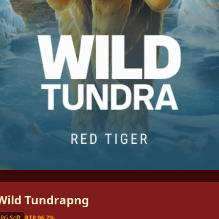
▶
Wild Tundrapng
PG Soft
RTP 96.7%