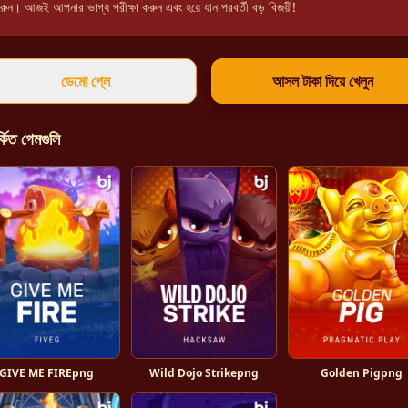
রুন। আজই আপনার ভাগ্য পরীক্ষা করুন এবং হয়ে যান পরবর্তী বড় বিজয়ী!
ডেমো প্লে
আসল টাকা দিয়ে খেলুন
্কিত গেমগুলি
GIVE ME FIREpng
Wild Dojo Strikepng
Golden Pigpng