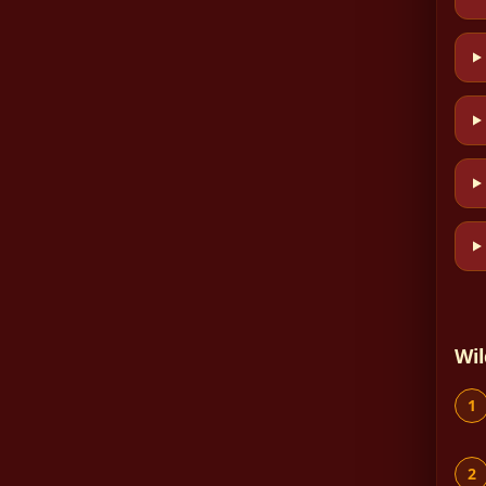
Wil
1
2