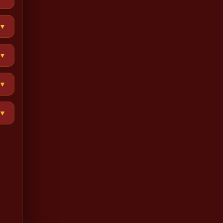
▼
▼
▼
▼