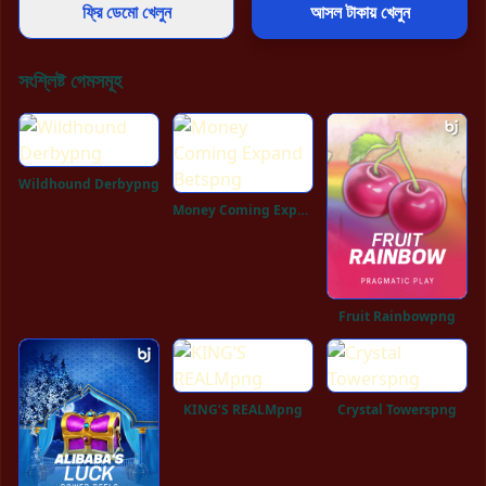
ফ্রি ডেমো খেলুন
আসল টাকায় খেলুন
সংশ্লিষ্ট গেমসমূহ
Wildhound Derbypng
Money Coming Expand Betspng
Fruit Rainbowpng
KING’S REALMpng
Crystal Towerspng