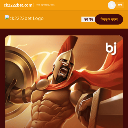
ck2222bet.com
সেরা অনলাইন গেমিং
ভাষা
লগ ইন
নিবন্ধন করুন