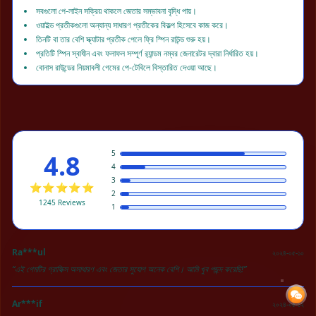
সবগুলো পে-লাইন সক্রিয় থাকলে জেতার সম্ভাবনা বৃদ্ধি পায়।
ওয়াইল্ড প্রতীকগুলো অন্যান্য সাধারণ প্রতীকের বিকল্প হিসেবে কাজ করে।
তিনটি বা তার বেশি স্ক্যাটার প্রতীক পেলে ফ্রি স্পিন রাউন্ড শুরু হয়।
প্রতিটি স্পিন স্বাধীন এবং ফলাফল সম্পূর্ণ র‍্যান্ডম নম্বর জেনারেটর দ্বারা নির্ধারিত হয়।
বোনাস রাউন্ডের নিয়মাবলী গেমের পে-টেবিলে বিস্তারিত দেওয়া আছে।
5
4.8
4
3
⭐⭐⭐⭐⭐
2
1245 Reviews
1
Ra***ul
২০২৪-০৫-১০
“এই গেমটির গ্রাফিক্স অসাধারণ এবং জেতার সুযোগ অনেক বেশি। আমি খুব পছন্দ করেছি!”
Ar***if
২০২৪-০৫-১২