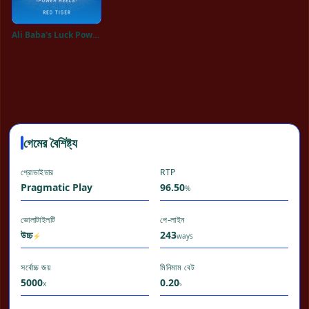
Ali Baba's Luck Power Reelspng
গেমের বৈশিষ্ট্য
প্রোভাইডার
RTP
Pragmatic Play
96.50
%
ভোলাটাইলটি
পে-লাইন
উচ্চ
243
⚡
ways
সর্বোচ্চ জয়
মিনিমাম বেট
5000
0.20
x
৳