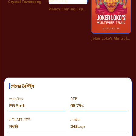
Crystal Towerspng
Money Coming Expand Betspng
Joker Loko's Multiplier Trailpng
গেমের বৈশিষ্ট্য
প্রোভাইডার
RTP
PG Soft
96.75
%
ভOLATILITY
পেলাইন
মাঝারি
243
ways