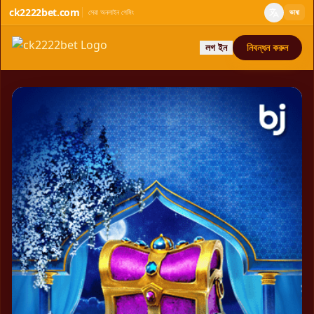
ck2222bet.com
সেরা অনলাইন গেমিং
ভাষা
লগ ইন
নিবন্ধন করুন