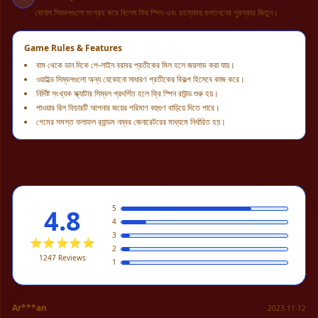
বোনাস সিম্বলগুলো সংগ্রহ করে বিশেষ ফ্রি স্পিন এবং রহস্যময় গুপ্তধনের পুরস্কার জিতুন।
Game Rules & Features
বাম থেকে ডান দিকে পে-লাইন বরাবর প্রতীকের মিল হলে জয়লাভ করা যায়।
ওয়াইল্ড সিম্বলগুলো অন্য যেকোনো সাধারণ প্রতীকের বিকল্প হিসেবে কাজ করে।
নির্দিষ্ট সংখ্যক স্ক্যাটার সিম্বল প্রদর্শিত হলে ফ্রি স্পিন রাউন্ড শুরু হয়।
পাওয়ার রিল ফিচারটি আপনার জয়ের পরিমাণ বহুগুণ বাড়িয়ে দিতে পারে।
গেমের সমস্ত ফলাফল র‍্যান্ডম নম্বর জেনারেটরের মাধ্যমে নির্ধারিত হয়।
5
4.8
4
3
⭐⭐⭐⭐⭐
2
1247 Reviews
1
Ar***an
2023-11-12